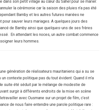
ne dans son petit village au cœur du Sahel pour se marier.
annuler la cérémonie car la saison des pluies n’a pas été
. Cependant Bamby et les autres futures mariées ne
nt pour sauver leurs mariages. A quelques jours des
fiancé de Bamby ainsi que quelques-uns de ses frères
blessé. En attendant les noces, un autre combat commence
 soigner leurs hommes.
une génération de réalisateurs mauritaniens qui a su se
s un contexte politique pas du tout évident. Quand il m’a
t de suite été séduit par le mélange de modestie de
vant surgir à différents endroits de la mise en scène
etravailler avec Ousmane sur un projet de film, c’est
chance de nous faire entendre une parole politique rare :