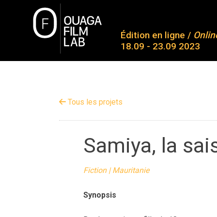
Skip
to
O
content
Édition en ligne /
Onlin
18.09 - 23.09 2023
A 
Pr
OUAGA FILM LAB
Plateforme de rencontres entre des jeunes talents
Pa
Tous les projets
Pa
Mé
Samiya, la sa
Co
Fiction | Mauritanie
Synopsis