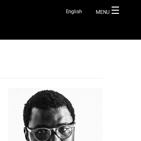
☰
English
MENU
×
r