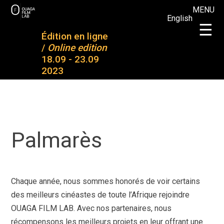
Skip
MENU
English
to
OFL
OFL 2023
×
☰
content
Édition en ligne
OUAGA FILM LAB
Plateforme de rencontres entre des jeunes talents
/
Online edition
A propos
Projets
18.09 - 23.09
de OFL
2023
2023
Projets
Mentoring
réalisés
& formation
Participants
Partenaires
Palmarès
Palmarès
Actualités
Médias et
S’inscrire à
presse
notre
Chaque année, nous sommes honorés de voir certains
newsletter
Contact
des meilleurs cinéastes de toute l’Afrique rejoindre
OUAGA FILM LAB. Avec nos partenaires, nous
récompensons les meilleurs projets en leur offrant une