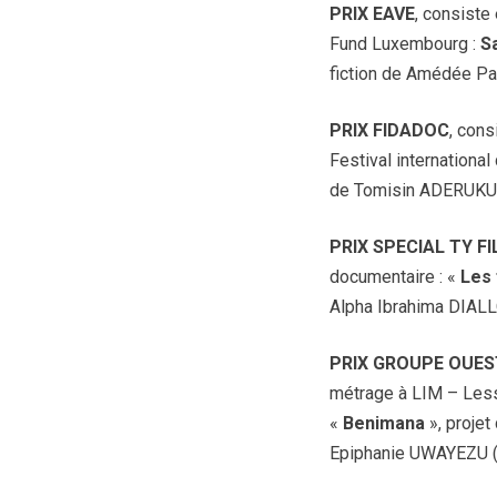
PRIX EAVE
, consiste
Fund Luxembourg :
S
fiction de Amédée 
PRIX FIDADOC
, con
Festival international
de Tomisin ADERUKU (
PRIX SPECIAL TY F
documentaire : «
Les 
Alpha Ibrahima DIAL
PRIX GROUPE OUEST 
métrage à LIM – Less
«
Benimana
», proje
Epiphanie UWAYEZU (