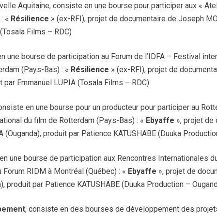
elle Aquitaine, consiste en une bourse pour participer aux « Ate
 : «
Résilience
» (ex-RFI), projet de documentaire de Joseph M
(Tosala Films – RDC)
en une bourse de participation au Forum de l’IDFA – Festival inter
erdam (Pays-Bas) : «
Résilience
» (ex-RFI), projet de document
t par Emmanuel LUPIA (Tosala Films – RDC)
consiste en une bourse pour un producteur pour participer au Rot
national du film de Rotterdam (Pays-Bas) : «
Ebyaffe
», projet d
 (Ouganda), produit par Patience KATUSHABE (Duuka Productio
 en une bourse de participation aux Rencontres Internationales 
u Forum RIDM à Montréal (Québec) : «
Ebyaffe
», projet de docu
 produit par Patience KATUSHABE (Duuka Production – Ougand
pement
, consiste en des bourses de développement des projet