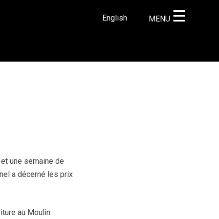
☰
English
MENU
×
r
 et une semaine de
nel a décerné les prix
iture au Moulin