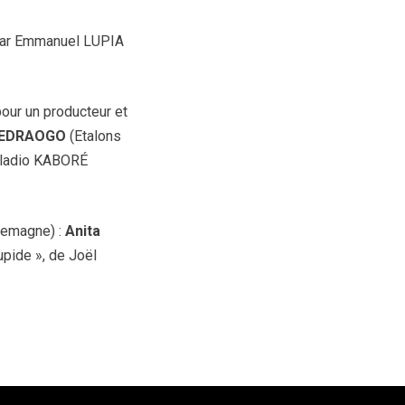
 par Emmanuel LUPIA
pour un producteur et
UEDRAOGO
(Etalons
 Galadio KABORÉ
llemagne) :
Anita
upide », de Joël