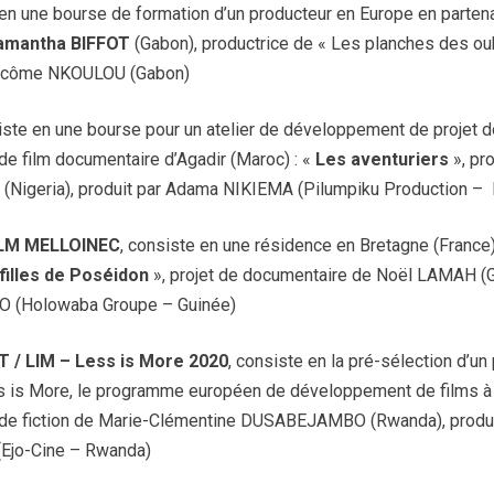
 en une bourse de formation d’un producteur en Europe en partena
amantha BIFFOT
(Gabon), productrice de « Les planches des oub
Pacôme NKOULOU (Gabon)
siste en une bourse pour un atelier de développement de projet 
 de film documentaire d’Agadir (Maroc) : «
Les aventuriers
», pr
Nigeria), produit par Adama NIKIEMA (Pilumpiku Production – 
ILM MELLOINEC
, consiste en une résidence en Bretagne (France)
filles de Poséidon
», projet de documentaire de Noël LAMAH (Gu
LO (Holowaba Groupe – Guinée)
/ LIM – Less is More 2020
, consiste en la pré-sélection d’un 
 is More, le programme européen de développement de films à b
t de fiction de Marie-Clémentine DUSABEJAMBO (Rwanda), produi
Ejo-Cine – Rwanda)