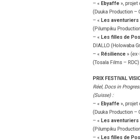
– «
Ebyaffe
», proje
(Duuka Production –
– «
Les aventuriers
(Pilumpiku Productio
– «
Les filles de P
DIALLO (Holowaba Gr
– «
Résilience
» (ex
(Tosala Films – RDC)
PRIX FESTIVAL VISI
Réel, Docs in Progres
(Suisse) :
– «
Ebyaffe
», proje
(Duuka Production –
– «
Les aventuriers
(Pilumpiku Productio
– «
Les filles de P