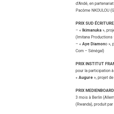
d’Andé, en partenariat
Pacôme NKOULOU (Gab
PRIX SUD ÉCRITURE
– «
Ikimanuka
», pro
(Imitana Productions
– «
Aye Diamon
o »,
Com – Sénégal)
PRIX INSTITUT F
pour la participation
«
Augure
», projet d
PRIX MEDIENBOARD
3 mois à Berlin (Alle
(Rwanda), produit pa