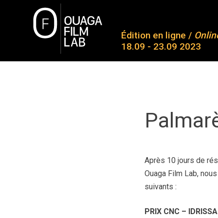
Skip
to
O
content
Édition en ligne /
Onlin
18.09 - 23.09 2023
A 
Pr
OUAGA FILM LAB
Plateforme de rencontres entre des jeunes talents
Pa
Pa
Palmar
Mé
Co
Après 10 jours de ré
Ouaga Film Lab, nous 
suivants :
PRIX CNC – IDRIS