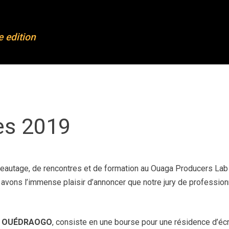
FL
OFL 2023
e edition
propos de OFL
Projets 2023
ojets réalisés
Mentoring & formation
rticipants
Partenaires
lmarès
Actualités
ès 2019
dias et presse
S’inscrire à notre newslette
ntact
seautage, de rencontres et de formation au Ouaga Producers Lab
avons l’immense plaisir d’annoncer que notre jury de profession
SA OUÉDRAOGO
, consiste en une bourse pour une résidence d’écr