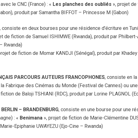
 avec le CNC (France) : «
Les planches des oubliés
», projet d
on), produit par Samantha BIFFOT – Princesse M (Gabon)
, consiste en deux bourses pour une résidence d’écriture en Tuni
jet de fiction de Samuel ISHIMWE (Rwanda), produit par Philbe
 – Rwanda)
 projet de fiction de Momar KANDJI (Sénégal), produit par Khade
RANÇAIS PARCOURS AUTEURS FRANCOPHONES
, consiste en la
 à la Fabrique des Cinémas du Monde (Festival de Cannes) ou une 
e fiction de Baloji TSHIANI (RDC), produit par Lorine PLAGNOL (
 BERLIN – BRANDENBURG
, consiste en une bourse pour une ré
magne) : «
Benimana
», projet de fiction de Marie-Clémentine
r Marie-Epiphanie UWAYEZU (Ejo-Cine – Rwanda)