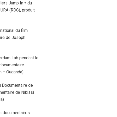
liers Jump In » du
OURA (RDC), produit
national du film
aire de Joseph
terdam Lab pendant le
e documentaire
n – Ouganda)
du Documentaire de
mentaire de Nikissi
a)
s documentaires :