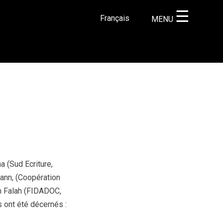
☰
Français
MENU
×
a (Sud Ecriture,
mann, (Coopération
m Falah (FIDADOC,
s ont été décernés :