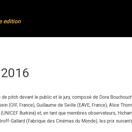
FL
OFL 2023
e edition
out OFL
Projects 2023
mpleted projects
Mentoring & training
rticipants
Partners
ards
News
 2016
dias and press
Join our newsletter
ntact
e de pitch devant le public et le jury, composé de Dora Bouchouch
ein (OIF, France), Guillaume de Seille (EAVE, France), Alice Tho
y (UNICEF Burkina) et, en tant que membres observateurs, Hicha
éroff-Gallard (Fabrique des Cinémas du Monde), les prix suivant