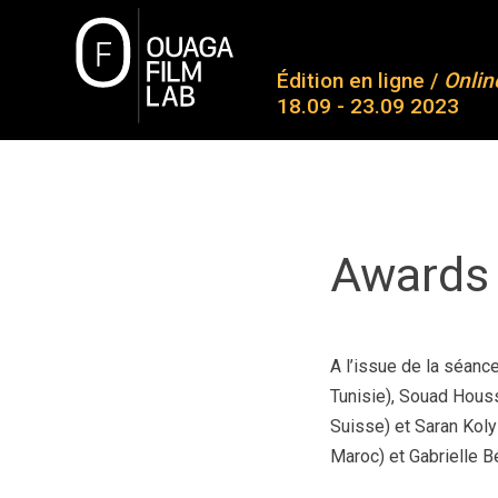
Skip
to
O
content
Édition en ligne /
Onlin
18.09 - 23.09 2023
Ab
Co
OUAGA FILM LAB
Plateforme de rencontres entre des jeunes talents
Pa
Aw
Awards
Me
Co
A l’issue de la séanc
Tunisie), Souad Houss
Suisse) et Saran Kol
Maroc) et Gabrielle B