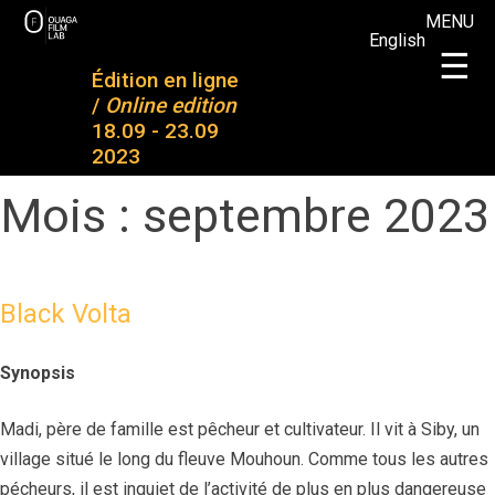
Skip
MENU
English
to
OFL
OFL 2023
×
☰
content
Édition en ligne
OUAGA FILM LAB
Plateforme de rencontres entre des jeunes talents
/
Online edition
A propos
Projets
18.09 - 23.09
de OFL
2023
2023
Projets
Mentoring
Mois :
septembre 2023
réalisés
& formation
Participants
Partenaires
Palmarès
Actualités
Black Volta
Médias et
S’inscrire à
Synopsis
presse
notre
newsletter
Contact
Madi, père de famille est pêcheur et cultivateur. Il vit à Siby, un
village situé le long du fleuve Mouhoun. Comme tous les autres
pécheurs, il est inquiet de l’activité de plus en plus dangereuse